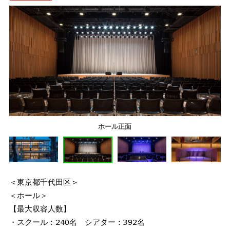
ホール正面
＜東京都千代田区＞
＜ホール＞
【最大収容人数】
・スクール：240名 シアター：392名