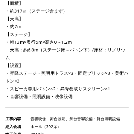
【面積】
・約317㎡（ステージ含まず）
【天高】
・約7m
【ステージ】
・幅13m×奥行5m×高さ0～1.2m
天高：約6.8m（ステージ床～バトン下）/床材：リノリウ
ム
【設置】
・昇降ステージ・照明用トラス×3・固定ブリッジ×3・美術バ
トン×3
・スピーカ専用バトン×2・昇降巻取りスクリーン×1
・音響設備・照明設備・映像設備
工事内容
音響映像、舞台照明、舞台音響設備・舞台照明設備
納入会場
ホール（392席）