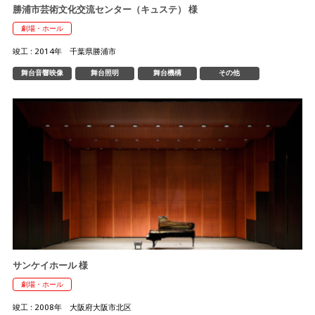
勝浦市芸術文化交流センター（キュステ） 様
劇場・ホール
竣工 : 2014年 千葉県勝浦市
舞台音響映像
舞台照明
舞台機構
その他
サンケイホール 様
劇場・ホール
竣工 : 2008年 大阪府大阪市北区