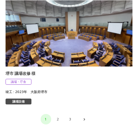
堺市 議場改修 様
議場・庁舎
竣工 : 2023年 大阪府堺市
議場設備
1
2
3