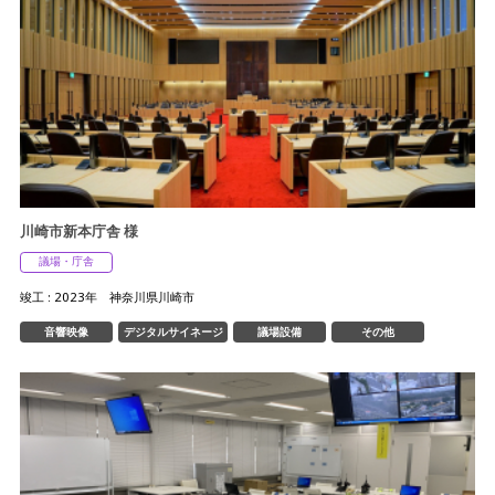
川崎市新本庁舎 様
議場・庁舎
竣工 : 2023年 神奈川県川崎市
音響映像
デジタルサイネージ
議場設備
その他