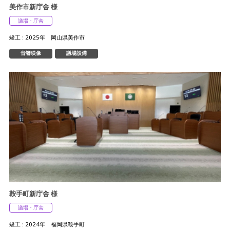
美作市新庁舎 様
議場・庁舎
竣工 : 2025年 岡山県美作市
音響映像
議場設備
鞍手町新庁舎 様
議場・庁舎
竣工 : 2024年 福岡県鞍手町