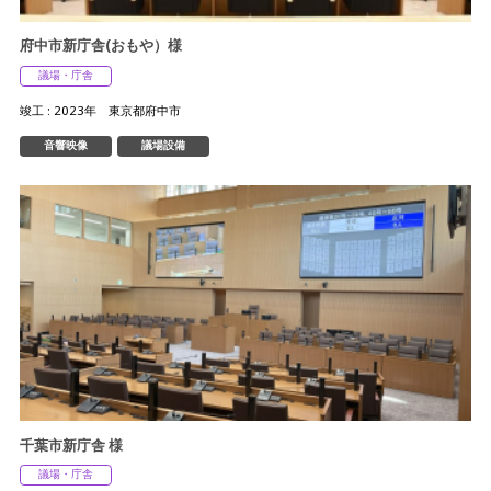
府中市新庁舎(おもや）様
議場・庁舎
竣工 : 2023年 東京都府中市
音響映像
議場設備
千葉市新庁舎 様
議場・庁舎