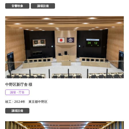
音響映像
議場設備
中野区新庁舎 様
議場・庁舎
竣工 : 2024年 東京都中野区
議場設備