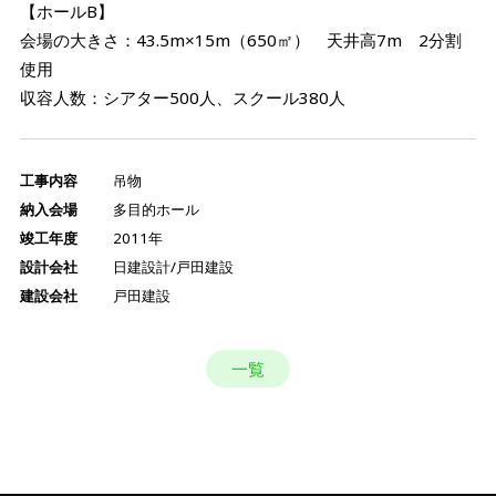
【ホールB】
会場の大きさ：43.5m×15m（650㎡） 天井高7m 2分割
使用
収容人数：シアター500人、スクール380人
工事内容
吊物
納入会場
多目的ホール
竣工年度
2011年
設計会社
日建設計/戸田建設
建設会社
戸田建設
一覧