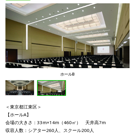
ホールB
＜東京都江東区＞
【ホールA】
会場の大きさ：33m×14m（460㎡） 天井高7m
収容人数：シアター260人、スクール200人